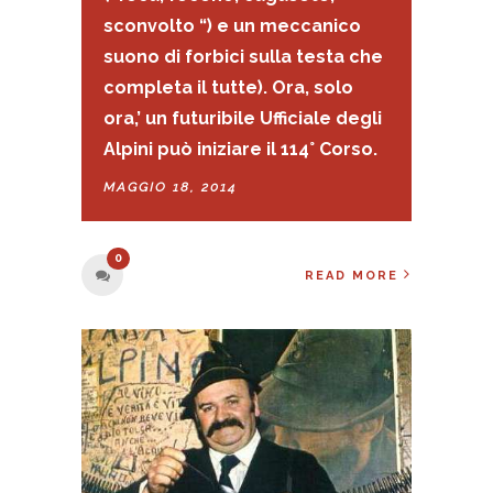
sconvolto “) e un meccanico
suono di forbici sulla testa che
completa il tutte). Ora, solo
ora,’ un futuribile Ufficiale degli
Alpini può iniziare il 114° Corso.
MAGGIO 18, 2014
0
READ MORE