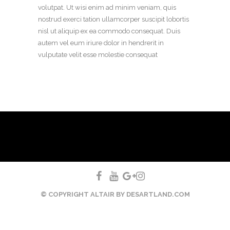
volutpat. Ut wisi enim ad minim veniam, quis
nostrud exerci tation ullamcorper suscipit lobortis
nisl ut aliquip ex ea commodo consequat. Duis
autem vel eum iriure dolor in hendrerit in
vulputate velit esse molestie consequat
© COPYRIGHT ALTAIR BY DESARTLAND.COM