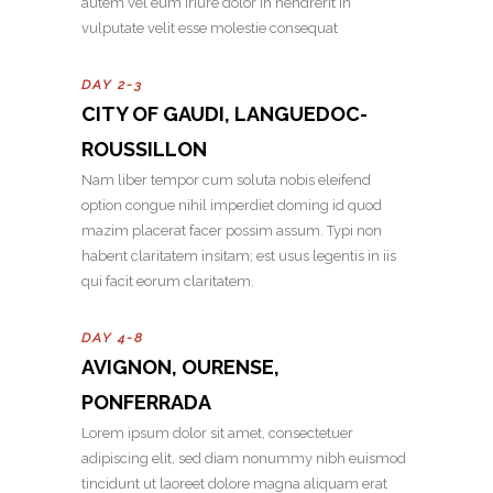
autem vel eum iriure dolor in hendrerit in
vulputate velit esse molestie consequat
DAY 2-3
CITY OF GAUDI, LANGUEDOC-
ROUSSILLON
Nam liber tempor cum soluta nobis eleifend
option congue nihil imperdiet doming id quod
mazim placerat facer possim assum. Typi non
habent claritatem insitam; est usus legentis in iis
qui facit eorum claritatem.
DAY 4-8
AVIGNON, OURENSE,
PONFERRADA
Lorem ipsum dolor sit amet, consectetuer
adipiscing elit, sed diam nonummy nibh euismod
tincidunt ut laoreet dolore magna aliquam erat