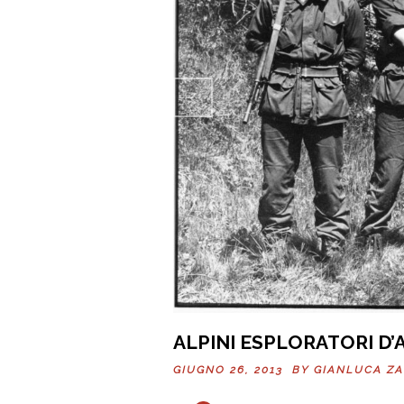
Previo
us
ALPINI ESPLORATORI D’
GIUGNO 26, 2013 BY
GIANLUCA Z