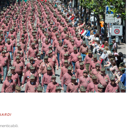
NARDI
menticabili.