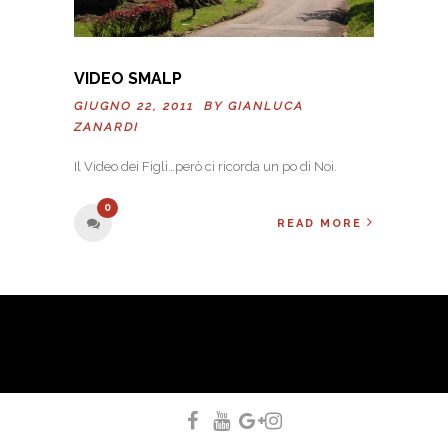
VIDEO SMALP
GIUGNO 22, 2011 BY
GIANLUCA
ZANARDI
Il Video dei Figli…però ci ricorda un po di Noi.
0
READ MORE